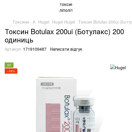
Токсини - А
Hugel
Hugel Hugel
Токсин Botulax 200ui (Бот
Токсин Botulax 200ui (Ботулакс) 200
одиниць
Артикул:
1719109487
Написати відгук
ХІТ
−16%