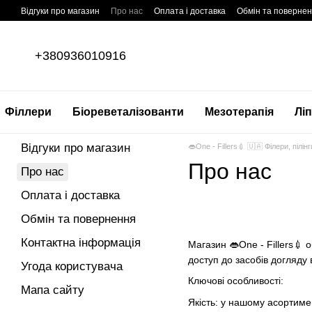
Перейти до основного контенту
Відгуки про магазин
Про нас
Оплата і доставка
Обмін та поверне
+380936010916
Філлери
Біореветалізованти
Мезотерапія
Ліп
Відгуки про магазин
👄One - Fillers💉 🇺🇦 Філери, пілі
Про нас
Про нас
Оплата і доставка
Обмін та повернення
Контактна інформація
Магазин 👄One - Fillers💉
доступ до засобів догляду в
Угода користувача
Ключові особливості:
Мапа сайту
Якість: у нашому асортимен