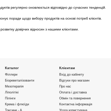
родуктів регулярно оновлюється відповідно до сучасних тенденцій.
онує поради щодо вибору продуктів на основі потреб клієнтів.
 розвитку довірчих відносин з нашими клієнтами.
Каталог
Клієнтам
Філлери
Вхід до кабінету
Біореветалізованти
Відгуки про магазин
Мезотерапія
Про нас
Ліполітікі
Оплата і доставка
Пілінги
Обмін та повернення
Крема і флюїди
Контактна інформація
Токсини - А
Угода користувача