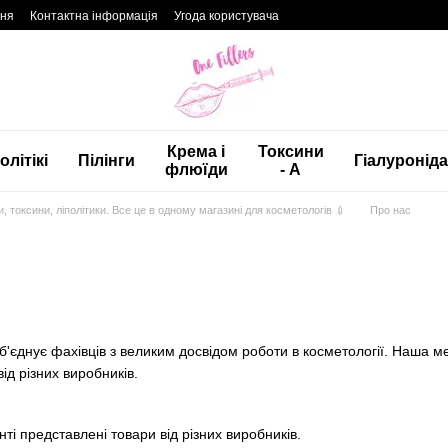
ння
Контактна інформація
Угода користувача
Крема і
Токсини
олітікі
Пілінги
Гіалуронід
флюїди
- А
нги, токсини, ліполітики. Все це в одному магазині для косметологів 💉
Про нас
 об'єднує фахівців з великим досвідом роботи в косметології. Наша 
ід різних виробників.
ті представлені товари від різних виробників.