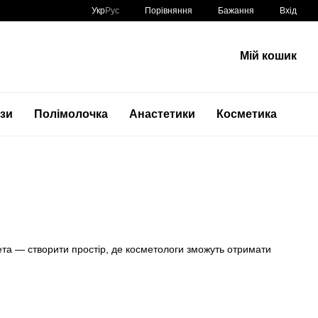
Порівняння
Укр
Рус
Бажання
Вхід
Мій кошик
ази
Полімолочка
Анастетики
Косметика
мета — створити простір, де косметологи зможуть отримати