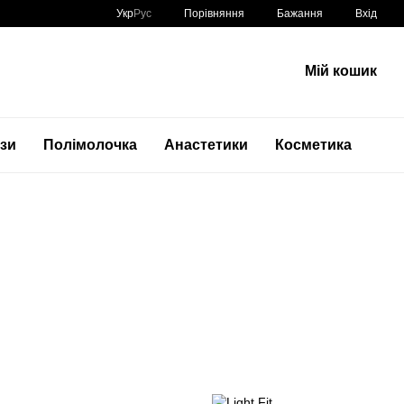
Порівняння
Укр
Рус
Бажання
Вхід
Мій кошик
ази
Полімолочка
Анастетики
Косметика