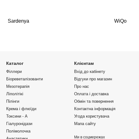
Sardenya
WiQo
Каталог
Клієнтам
Філлери
Вхід до кабінету
Біореветалізованти
Відгуки про магазин
Мезотерапія
Про нас
Ліполітікі
Оплата і доставка
Пілінги
Обмін та повернення
Крема і флюїди
Контактна інформація
Токсини - А
Угода користувача
Гіалуронідази
Мапа сайту
Полімолочка
Ми в соцмережах
Анастетики