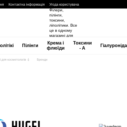
ння
Контактна інформація
Угода користувача
Крема і
Токсини
олітікі
Пілінги
Гіалуронід
флюїди
- А
ні для косметологів 💉
Бренди