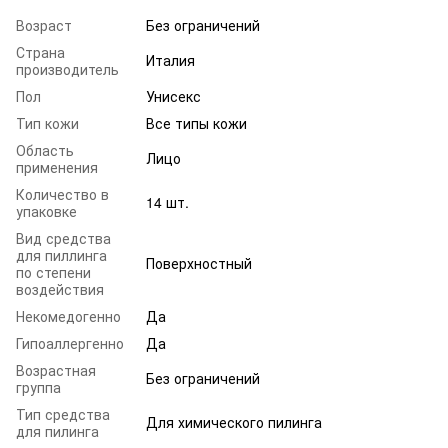
Возраст
Без ограничений
Страна
Италия
производитель
Пол
Унисекс
Тип кожи
Все типы кожи
Область
Лицо
применения
Количество в
14 шт.
упаковке
Вид средства
для пиллинга
Поверхностный
по степени
воздействия
Некомедогенно
Да
Гипоаллергенно
Да
Возрастная
Без ограничений
группа
Тип средства
Для химического пилинга
для пилинга