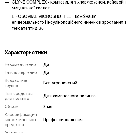
GLYNE COMPLEX - композиція з хлоруксусной, койевой і
мигдальної кислот
LIPOSOMIAL MICROSHUTTLE - комбінація
епідермального і інсуліноподібного чинників зростання з
гексапептид-30
Характеристики
Некомедогенно
Да
Гипоаллергенно
Да
Возрастная
Без ограничений
группа
Тип средства
Для химического пилинга
для пилинга
Объем
3 мл
Классификация
косметического
Профессиональная
средства
Упаковка