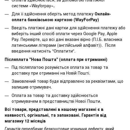
системи «Wayforpay»
.
Для її здійснення оберіть метод платежу
Онлайн-
оплата банківською карткою (WayForPay)
Введіть платіжні дані картки для здійснення платежу або
виберіть інший спосіб оплати через Google Pay, Apple
Pay. Перевірте, що всі дані вказані вірно (П.І.Б. власника
латинськими літерами (англійський алфавіт)). Після
введення натисніть "Оплатити".
Післяплата ''Нова Пошта'' (оплата при отриманні)
Під післяплатою розуміється оплата за товар та
доставку при отриманні на Новій Пошті.
Замовлений товар буде відправлено за реквізитами, що
залишив отримувач.
Оплата за товар та доставку здійснюється
отримувачем в представництві Нової Пошти.
Всі товари, представлені в нашому магазині є в
наявності, оргінальні, та запаковані. Гарантія від
магазину 12 місяців
Гарантія передбачає безкоштовне усунення дефекту, який