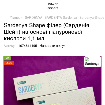
Філлери
SARDENYA
SARDENYA Sardenya
Sardenya Shape 
Sardenya Shape філер (Сарденія
Шейп) на основі гіалуронової
кислоти 1,1 мл
Артикул:
1674814195
Написати відгук
ХІТ
−24%