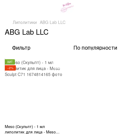
Липолитики
ABG Lab LLC
ABG Lab LLC
Фильтр
По популярности
ХИТ
−2%
Meso (Скульпт) - 1 мл
липолитик для лица - Meso