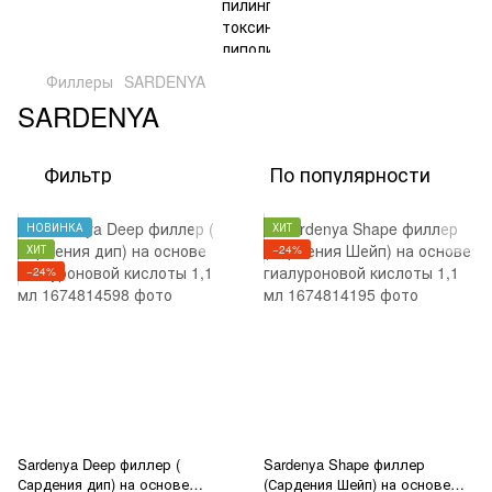
Филлеры
SARDENYA
SARDENYA
Фильтр
По популярности
НОВИНКА
ХИТ
ХИТ
−24%
−24%
Sardenya Deep филлер (
Sardenya Shape филлер
Сардения дип) на основе
(Сардения Шейп) на основе