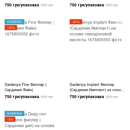
гиалуроновой кислоты 1,1 мл
гиалуроновой кислоты 1,1 мл
750 грн/упаковка
750 грн/упаковка
990 грн
990 грн
НОВИНКА
−21%
−24%
Sardenya Fine Филлер (
Sardenya Implant Филлер
Сардения Файн)
(Сардения Имплант) на основе
гиалуроновой кислоты
750 грн/упаковка
750 грн/упаковка
990 грн
950 грн
НОВИНКА
−3%