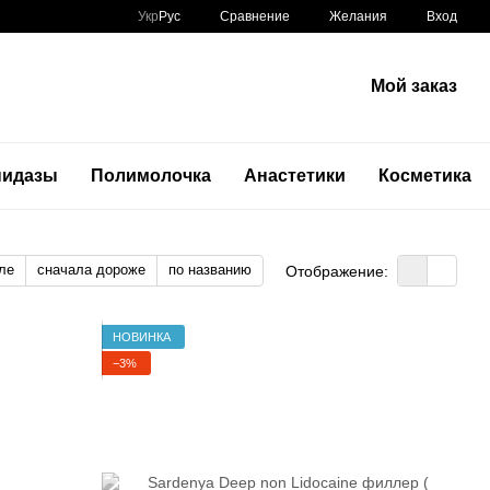
Сравнение
Укр
Рус
Желания
Вход
Мой заказ
нидазы
Полимолочка
Анастетики
Косметика
ле
сначала дороже
по названию
Отображение:
НОВИНКА
−3%