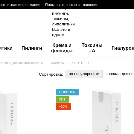
онтактная информация
Пользовательское соглашение
Крема и
Токсины
итики
Пилинги
Гиалуро
флюиды
- А
магазине для косметологов 💉
Филлеры
YOUTHFILL
по популярности
сначала дешев
Сортировка:
НОВИНКА
ХИТ
−20%