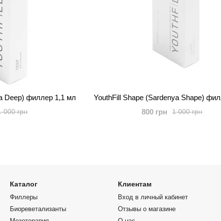
YouthFill Deep ( Sardenya Deep) филлер 1,1 мл
YouthFill Shape (Sardenya Shape) фи
800 грн
1 000 грн
1 000 грн
Каталог
Клиентам
Филлеры
Вход в личный кабинет
Биореветализанты
Отзывы о магазине
Мезотерапия
О нас