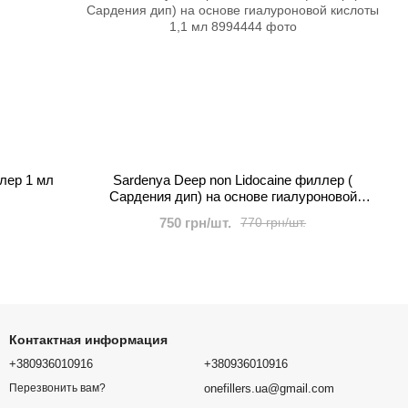
ллер 1 мл
Sardenya Deep non Lidocaine филлер (
Сардения дип) на основе гиалуроновой
кислоты 1,1 мл
750 грн/шт.
770 грн/шт.
Контактная информация
+380936010916
+380936010916
onefillers.ua@gmail.com
Перезвонить вам?