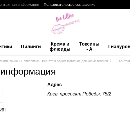
онтактная информация
Пользовательское соглашение
Крема и
Токсины
итики
Пилинги
Гиалуро
флюиды
- А
пилинги, токсины, липолитики. Все это в одном магазине для косметологов 💉
Контак
 информация
Адрес
Киев, проспект Победы, 75/2
com