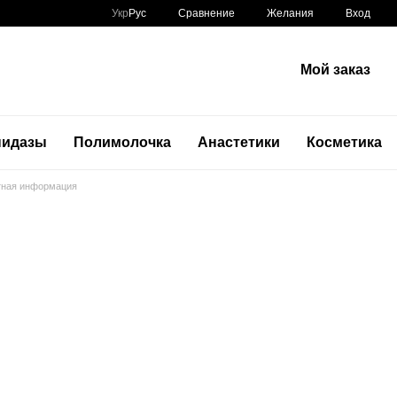
Сравнение
Укр
Рус
Желания
Вход
Мой заказ
нидазы
Полимолочка
Анастетики
Косметика
тная информация