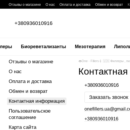
Перейти к основному контенту
Отзывы о магазине
О нас
Оплата и доставка
Обмен и возврат
К
+380936010916
леры
Биореветализанты
Мезотерапия
Липол
Отзывы о магазине
👄One - Fillers💉 🇺🇦 Филлеры , 
Контактная
О нас
Оплата и доставка
+380936010916
Обмен и возврат
Заказать звонок
Контактная информация
onefillers.ua@gmail.
Пользовательское
соглашение
+380936010916
Карта сайта