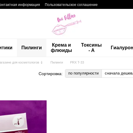
онтактная информация
Пользовательское соглашение
Крема и
Токсины
итики
Пилинги
Гиалуро
флюиды
- А
магазине для косметологов 💉
Пилинги
PRX T-33
по популярности
сначала дешев
Сортировка: