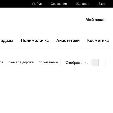
Сравнение
Укр
Рус
Желания
Вход
Мой заказ
нидазы
Полимолочка
Анастетики
Косметика
ле
сначала дороже
по названию
Отображение: