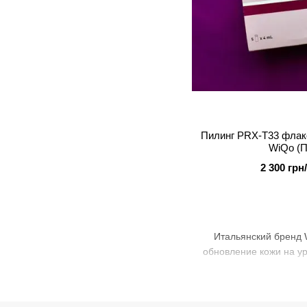
Пилинг PRX-T33 флак
WiQo (П
2 300 гр
Итальянский бренд 
обновление кожи на ур