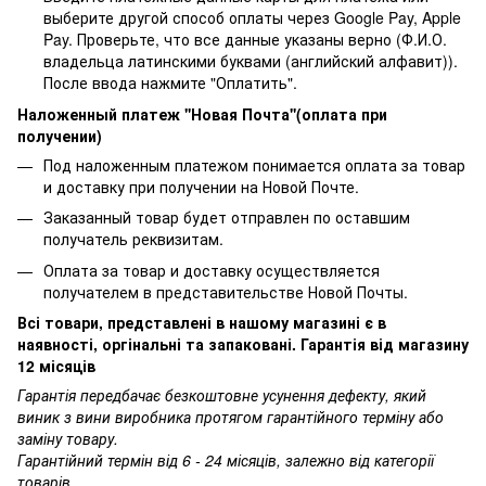
выберите другой способ оплаты через Google Pay, Apple
Pay. Проверьте, что все данные указаны верно (Ф.И.О.
владельца латинскими буквами (английский алфавит)).
После ввода нажмите "Оплатить".
Наложенный платеж ''Новая Почта''(оплата при
получении)
Под наложенным платежом понимается оплата за товар
и доставку при получении на Новой Почте.
Заказанный товар будет отправлен по оставшим
получатель реквизитам.
Оплата за товар и доставку осуществляется
получателем в представительстве Новой Почты.
Всі товари, представлені в нашому магазині є в
наявності, оргінальні та запаковані. Гарантія від магазину
12 місяців
Гарантія передбачає безкоштовне усунення дефекту, який
виник з вини виробника протягом гарантійного терміну або
заміну товару.
Гарантійний термін від 6 - 24 місяців, залежно від категорії
товарів.