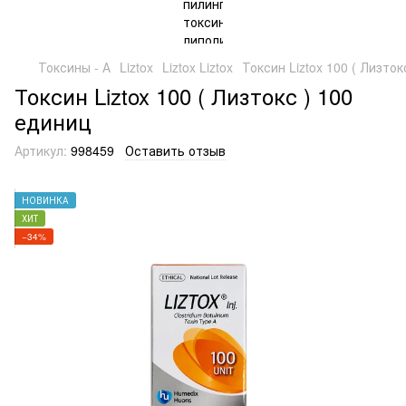
Токсины - А
Liztox
Liztox Liztox
Токсин Liztox 100 ( Лизток
Токсин Liztox 100 ( Лизтокс ) 100
единиц
Артикул:
998459
Оставить отзыв
НОВИНКА
ХИТ
−34%